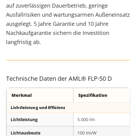
auf zuverlässigen Dauerbetrieb, geringe
Ausfallrisiken und wartungsarmen Außeneinsatz
ausgelegt. 5 Jahre Garantie und 10 Jahre
Nachkaufgarantie sichern die Investition
langfristig ab.
Technische Daten der AML® FLP-50 D
Merkmal
Spezifikation
Technische Daten der AML® FLP-50 D
Lichtleistung und Effizienz
Lichtleistung
5.000 lm
Lichtausbeute
100 lm/W