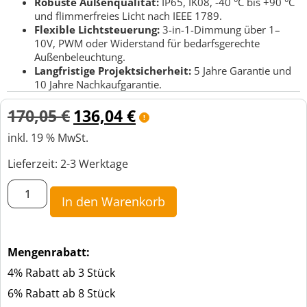
Robuste Außenqualität:
IP65, IK08, -40 °C bis +90 °C
und flimmerfreies Licht nach IEEE 1789.
Flexible Lichtsteuerung:
3-in-1-Dimmung über 1–
10V, PWM oder Widerstand für bedarfsgerechte
Außenbeleuchtung.
Langfristige Projektsicherheit:
5 Jahre Garantie und
10 Jahre Nachkaufgarantie.
170,05
€
136,04
€
inkl. 19 % MwSt.
Lieferzeit:
2-3 Werktage
In den Warenkorb
Mengenrabatt:
4% Rabatt ab 3 Stück
6% Rabatt ab 8 Stück