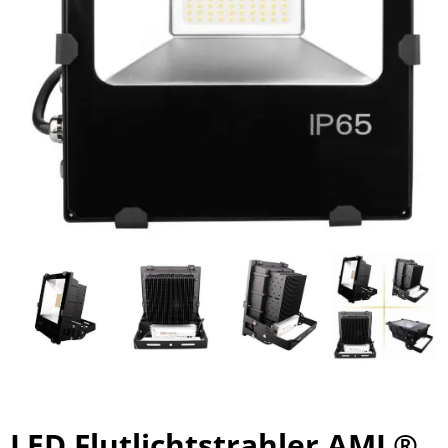
LED Flutlichtstrahler AML®