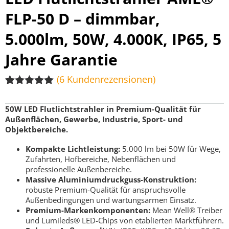
FLP-50 D – dimmbar,
5.000lm, 50W, 4.000K, IP65, 5
Jahre Garantie
(
6
Kundenrezensionen)
Bewertet
6
mit
5.00
50W LED Flutlichtstrahler in Premium-Qualität für
von 5,
Außenflächen, Gewerbe, Industrie, Sport- und
basierend
Objektbereiche.
auf
Kundenbewertungen
Kompakte Lichtleistung:
5.000 lm bei 50W für Wege,
Zufahrten, Hofbereiche, Nebenflächen und
professionelle Außenbereiche.
Massive Aluminiumdruckguss-Konstruktion:
robuste Premium-Qualität für anspruchsvolle
Außenbedingungen und wartungsarmen Einsatz.
Premium-Markenkomponenten:
Mean Well® Treiber
und Lumileds® LED-Chips von etablierten Marktführern.