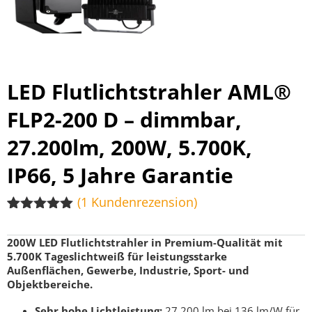
LED Flutlichtstrahler AML®
FLP2-200 D – dimmbar,
27.200lm, 200W, 5.700K,
IP66, 5 Jahre Garantie
(
1
Kundenrezension)
Bewertet
1
mit
5.00
200W LED Flutlichtstrahler in Premium-Qualität mit
von 5,
5.700K Tageslichtweiß für leistungsstarke
basierend
Außenflächen, Gewerbe, Industrie, Sport- und
auf
Kundenbewertung
Objektbereiche.
Sehr hohe Lichtleistung:
27.200 lm bei 136 lm/W für