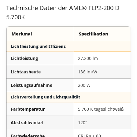
Technische Daten der AML® FLP2-200 D
5.700K
Merkmal
Spezifikation
Technische Daten der AML® FLP2-200 D 5.700K
Lichtleistung und Effizienz
Lichtleistung
27.200 lm
Lichtausbeute
136 lm/W
Leistungsaufnahme
200 W
Lichtverteilung und Lichtqualität
Farbtemperatur
5.700 K tageslichtweiß
Abstrahlwinkel
120°
Farbwiedergabe
CRI Ra > 80