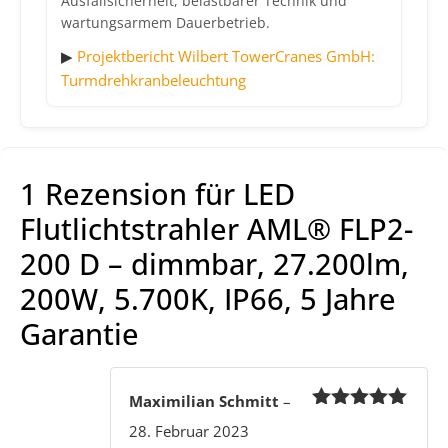
Ausfallsicherheit, belastbarer Technik und
wartungsarmem Dauerbetrieb.
▶
Projektbericht Wilbert TowerCranes GmbH:
Turmdrehkranbeleuchtung
1 Rezension für
LED
Flutlichtstrahler AML® FLP2-
200 D – dimmbar, 27.200lm,
200W, 5.700K, IP66, 5 Jahre
Garantie
Maximilian Schmitt
–
Bewertet
28. Februar 2023
mit
5
von 5