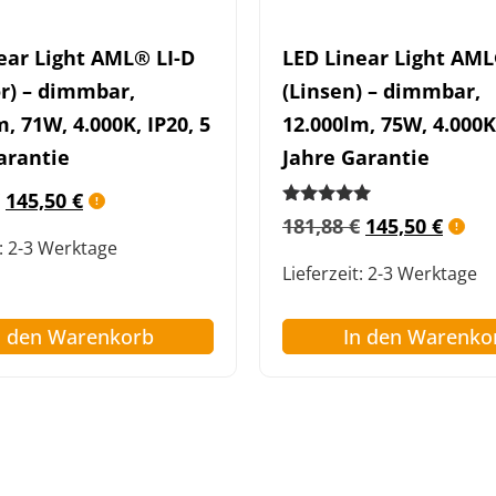
ear Light AML® LI-D
LED Linear Light AML
or) – dimmbar,
(Linsen) – dimmbar,
, 71W, 4.000K, IP20, 5
12.000lm, 75W, 4.000K,
arantie
Jahre Garantie
145,50
€
Bewertet mit
181,88
€
145,50
€
5.00
:
2-3 Werktage
von 5
Lieferzeit:
2-3 Werktage
n den Warenkorb
In den Warenko