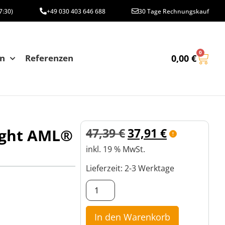
7:30)
+49 030 403 646 688
30 Tage Rechnungskauf
0
en
Referenzen
0,00
€
ight AML®
47,39
€
37,91
€
inkl. 19 % MwSt.
Lieferzeit:
2-3 Werktage
In den Warenkorb