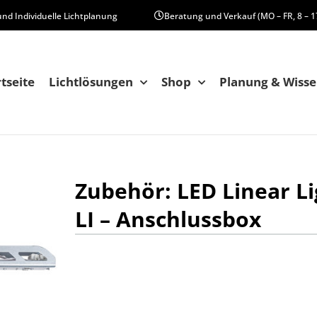
und Individuelle Lichtplanung
Beratung und Verkauf (MO – FR, 8 – 1
rtseite
Lichtlösungen
Shop
Planung & Wiss
Zubehör: LED Linear L
LI – Anschlussbox