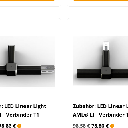
: LED Linear Light
Zubehör: LED Linear 
 - Verbinder-T1
AML® LI - Verbinder-
78,86
€
98,58
€
78,86
€