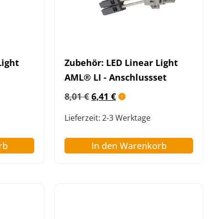
Light
Zubehör: LED Linear Light
AML® LI - Anschlussset
8,01
€
6,41
€
Lieferzeit:
2-3 Werktage
rb
In den Warenkorb