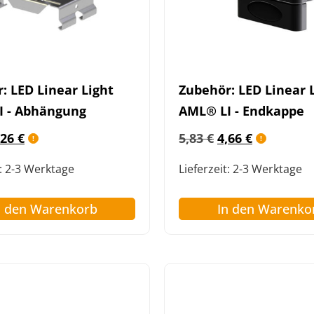
: LED Linear Light
Zubehör: LED Linear 
I - Abhängung
AML® LI - Endkappe
,26
€
5,83
€
4,66
€
:
2-3 Werktage
Lieferzeit:
2-3 Werktage
n den Warenkorb
In den Warenko