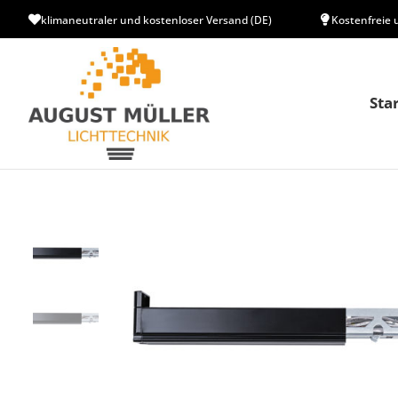
klimaneutraler und kostenloser Versand (DE)
Kostenfreie 
Sta