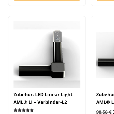
Zubehör: LED Linear Light
Zubehör
AML® LI – Verbinder-L2
AML® LI
98,58
€