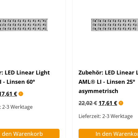
: LED Linear Light
Zubehör: LED Linear 
 - Linsen 60°
AML® LI - Linsen 25°
asymmetrisch
17,61
€
22,02
€
17,61
€
:
2-3 Werktage
Lieferzeit:
2-3 Werktage
n den Warenkorb
In den Warenko