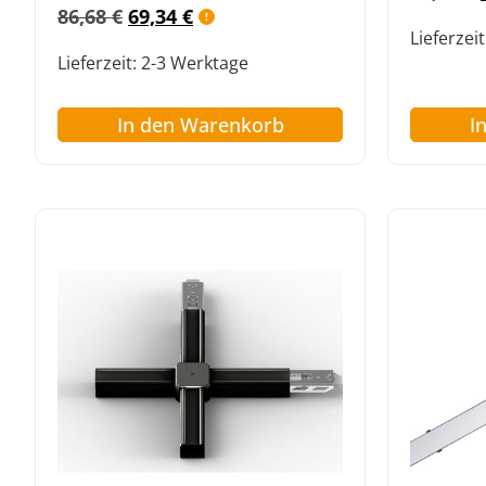
Bewertet mit
86,68
€
69,34
€
5.00
Lieferzeit
von 5
Lieferzeit:
2-3 Werktage
In den Warenkorb
I