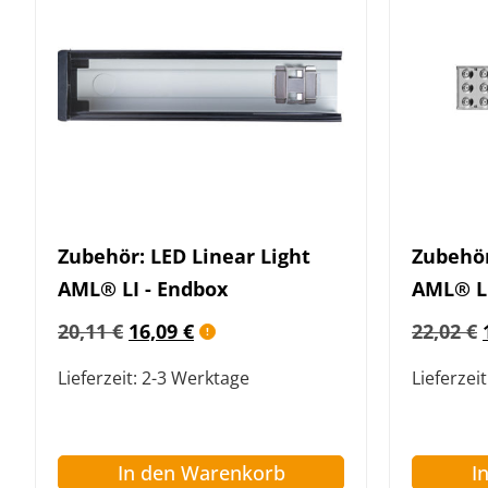
Zubehör: LED Linear Light
Zubehör
AML® LI - Endbox
AML® LI
20,11
€
16,09
€
22,02
€
Lieferzeit:
2-3 Werktage
Lieferzeit
In den Warenkorb
I