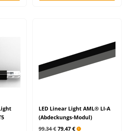
Light
LED Linear Light AML® LI-A
T5
(Abdeckungs-Modul)
99,34
€
79,47
€