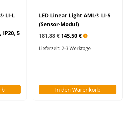
® LI-L
LED Linear Light AML® LI-S
(Sensor-Modul)
 IP20, 5
181,88
€
145,50
€
Lieferzeit:
2-3 Werktage
rb
In den Warenkorb