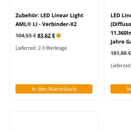
Zubehör: LED Linear Light
LED Lin
AML® LI - Verbinder-X2
(Diffus
11.360lm
104,53
€
83,62
€
Jahre G
Lieferzeit:
2-3 Werktage
181,88
€
Lieferzeit
In den Warenkorb
I