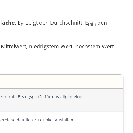
läche.
E
zeigt den Durchschnitt, E
den
m
min
 Mittelwert, niedrigstem Wert, höchstem Wert
e zentrale Bezugsgröße für das allgemeine
ereiche deutlich zu dunkel ausfallen.