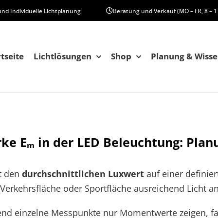
und Individuelle Lichtplanung
Beratung und Verkauf (MO – FR, 8 – 1
rtseite
Lichtlösungen
Shop
Planung & Wiss
ke Eₘ in der LED Beleuchtung: Plan
t den
durchschnittlichen Luxwert
auf einer definier
, Verkehrsfläche oder Sportfläche ausreichend Licht 
end einzelne Messpunkte nur Momentwerte zeigen, fa