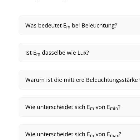
Was bedeutet E
bei Beleuchtung?
m
Ist E
dasselbe wie Lux?
m
Warum ist die mittlere Beleuchtungsstärke 
Wie unterscheidet sich E
von E
?
m
min
Wie unterscheidet sich E
von E
?
m
max