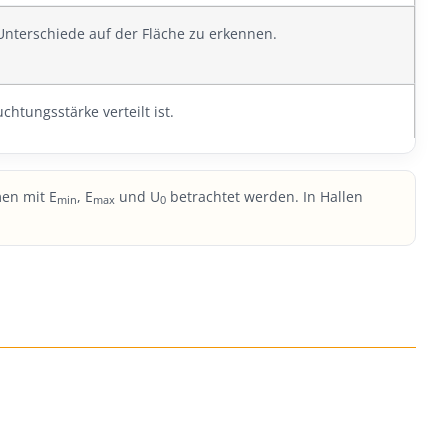
 Unterschiede auf der Fläche zu erkennen.
chtungsstärke verteilt ist.
men mit E
, E
und U
betrachtet werden. In Hallen
min
max
0