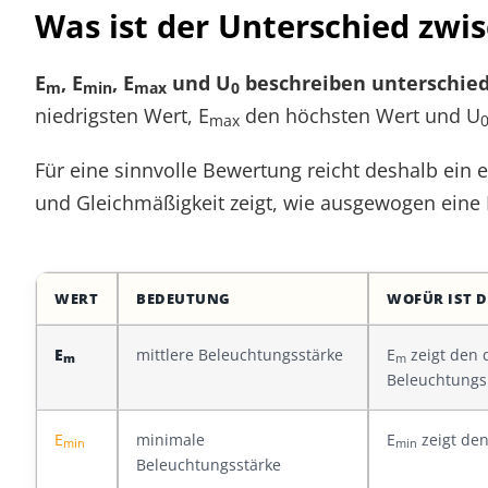
Was ist der Unterschied zwi
E
, E
, E
und U
beschreiben unterschiedl
m
min
max
0
niedrigsten Wert, E
den höchsten Wert und U
max
Für eine sinnvolle Bewertung reicht deshalb ein
und Gleichmäßigkeit zeigt, wie ausgewogen eine F
WERT
BEDEUTUNG
WOFÜR IST D
E
mittlere Beleuchtungsstärke
E
zeigt den 
m
m
Beleuchtungs
E
minimale
E
zeigt den
min
min
Beleuchtungsstärke