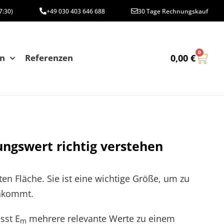
7:30)
+49 030 403 646 688
30 Tage Rechnungskauf
0
en
Referenzen
0,00
€
ungswert richtig verstehen
ten Fläche. Sie ist eine wichtige Größe, um zu
ankommt.
sst E
mehrere relevante Werte zu einem
m