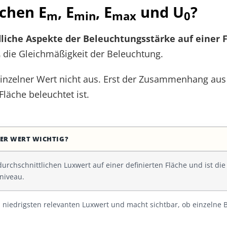
schen E
, E
, E
und U
?
m
min
max
0
iche Aspekte der Beleuchtungsstärke auf einer F
die Gleichmäßigkeit der Beleuchtung.
0
 einzelner Wert nicht aus. Erst der Zusammenhang aus
läche beleuchtet ist.
ER WERT WICHTIG?
durchschnittlichen Luxwert auf einer definierten Fläche und ist di
niveau.
 niedrigsten relevanten Luxwert und macht sichtbar, ob einzelne B