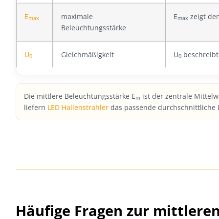
E
maximale
E
zeigt den
max
max
Beleuchtungsstärke
U
Gleichmäßigkeit
U
beschreibt 
0
0
Die mittlere Beleuchtungsstärke E
ist der zentrale Mittel
m
liefern
LED Hallenstrahler
das passende durchschnittliche 
Häufige Fragen zur mittlere